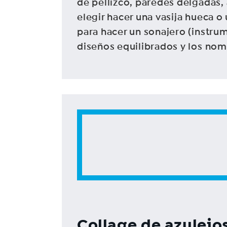
de pellizco, paredes delgadas, 
elegir hacer una vasija hueca o 
para hacer un sonajero (instrum
diseños equilibrados y los nomb
Collage de azulejo