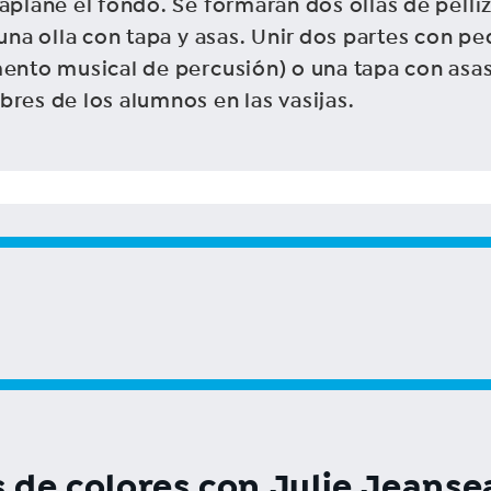
aplane el fondo. Se formarán dos ollas de pelli
una olla con tapa y asas. Unir dos partes con pe
ento musical de percusión) o una tapa con asas y
res de los alumnos en las vasijas.
s de colores con Julie Jeanse